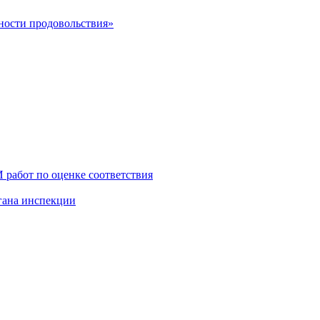
сности продовольствия»
работ по оценке соответствия
гана инспекции