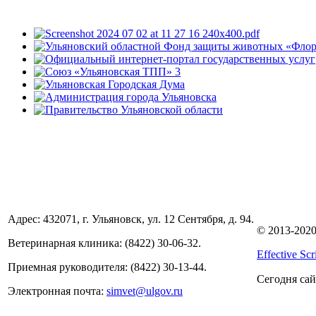
Адрес: 432071, г. Ульяновск, ул. 12 Сентября, д. 94.
© 2013-2020
Ве­тери­нар­ная кли­ника: (8422) 30-06-32.
Effective Scr
При­ем­ная ру­ково­дите­ля: (8422) 30-13-44.
Сегодня са
Электронная почта:
sim­vet@ul­gov.ru