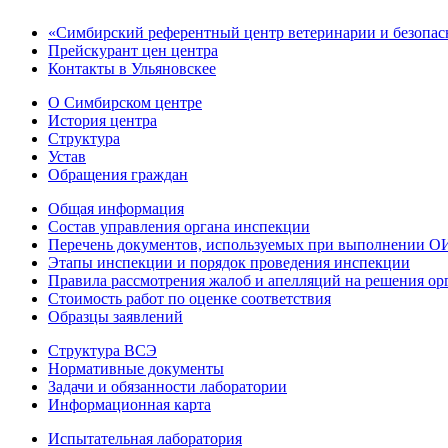
«Сим­бирс­кий референтный центр ве­тери­нар­ии и безопа
Прейскурант цен центра
Контакты в Ульяновскее
О Симбирском центре
История центра
Структура
Устав
Обращения граждан
Общая информация
Состав управления органа инспекции
Перечень документов, используемых при выполнении ОИ 
Этапы инспекции и порядок проведения инспекции
Правила рассмотрения жалоб и апелляций на решения ор
Стоимость работ по оценке соответствия
Образцы заявлений
Структура ВСЭ
Нормативные документы
Задачи и обязанности лаборатории
Информационная карта
Испытательная лаборатория