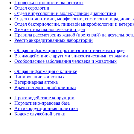
Проверка готовности экспертизы
Отдел серологии
Отдел вирусологии и молекулярной диагностики
Отдел патанатомии, морфологии, гистологии и радиолог
Отдел бактериологии, пищевой микробиологии и ветери
Химико-токсикологический отдел
Правила рассмотрения жалоб (претензий) на деятельност
Реестр аккредитованных лабораторий
Общая информация о противоэпизоотическом отряде
Взаимодействие с другими эпизоотическими отрядами
Особоопасные заболевания человека и животных
Общая информация о клинике
Чипирование животных
Ветеринарная аптека
Врачи ветеринарной клиники
Противодействие коррупции
Нормативно-правовая база
Антикоррупционная политика
Кодекс служебной этики