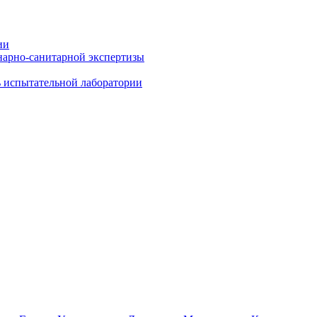
ии
нарно-санитарной экспертизы
ь испытательной лаборатории