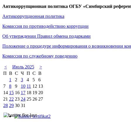
Антикоррупционная политика ОГБУ «Симбирский референтн
Антикоррупционная политика
Комиссия по противодействию коррупции
Об утверждении Правил обмена подарками
Положение о процедуре информирования о возникновении ко
Комиссия по служебному поведению
<
Июль 2025
>
П
В
С
Ч
П
С
В
1
2
3
4
5
6
7
8
9
10
11
12
13
14
15
16
17
18
19
20
21
22
23
24
25
26
27
28
29
30
31