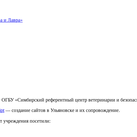
 ОГБУ «Сим­бирс­кий референтный центр ве­тери­нар­ии и безопа
ipt
— создание сайтов в Ульяновске и их сопровождение.
йт учреждения посетили: