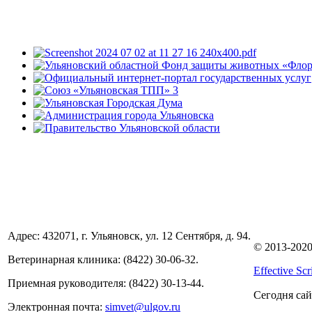
Адрес: 432071, г. Ульяновск, ул. 12 Сентября, д. 94.
© 2013-2020
Ве­тери­нар­ная кли­ника: (8422) 30-06-32.
Effective Scr
При­ем­ная ру­ково­дите­ля: (8422) 30-13-44.
Сегодня са
Электронная почта:
sim­vet@ul­gov.ru