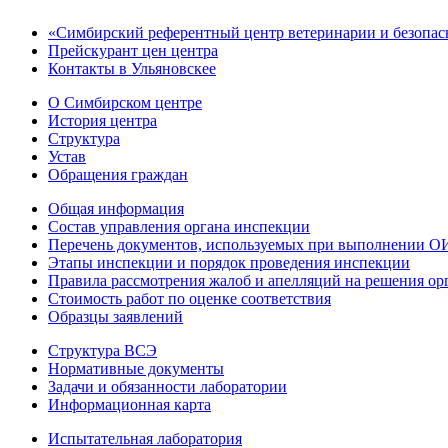
«Сим­бирс­кий референтный центр ве­тери­нар­ии и безопа
Прейскурант цен центра
Контакты в Ульяновскее
О Симбирском центре
История центра
Структура
Устав
Обращения граждан
Общая информация
Состав управления органа инспекции
Перечень документов, используемых при выполнении ОИ 
Этапы инспекции и порядок проведения инспекции
Правила рассмотрения жалоб и апелляций на решения ор
Стоимость работ по оценке соответствия
Образцы заявлений
Структура ВСЭ
Нормативные документы
Задачи и обязанности лаборатории
Информационная карта
Испытательная лаборатория