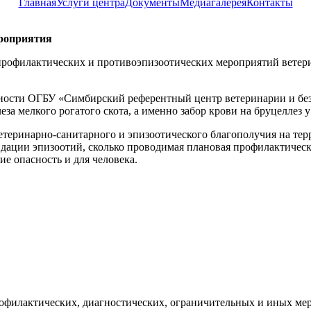
Главная
Услуги центра
Документы
Медиагалерея
Контакты
ероприятия
-профилактических и противоэпизоотических мероприятий вете
сности ОГБУ «Симбирский референтный центр ветеринарии и бе
а мелкого рогатого скота, а именно забор крови на бруцеллез у
етеринарно-санитарного и эпизоотического благополучия на тер
ации эпизоотий, сколько проводимая плановая профилактическа
ие опасность и для человека.
рофилактических, диагностических, ограничительных и иных ме