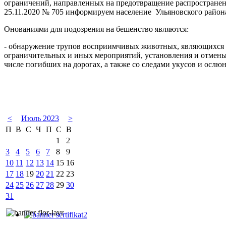
ограничений, направленных на предотвращение распространен
25.11.2020 № 705 информируем население Ульяновского района
Онованиями для подозрения на бешенство являются:
- обнаружение трупов восприимчивых животных, являющихся р
ограничительных и иных мероприятий, установления и отмены
числе погибших на дорогах, а также со следами укусов и ослю
<
Июль 2023
>
П
В
С
Ч
П
С
В
1
2
3
4
5
6
7
8
9
10
11
12
13
14
15
16
17
18
19
20
21
22
23
24
25
26
27
28
29
30
31