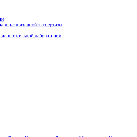
ии
нарно-санитарной экспертизы
ь испытательной лаборатории