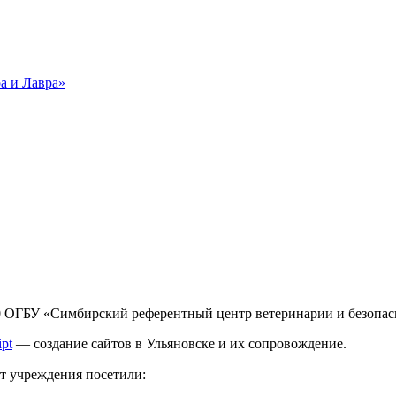
 ОГБУ «Сим­бирс­кий референтный центр ве­тери­нар­ии и безопа
ipt
— создание сайтов в Ульяновске и их сопровождение.
йт учреждения посетили: