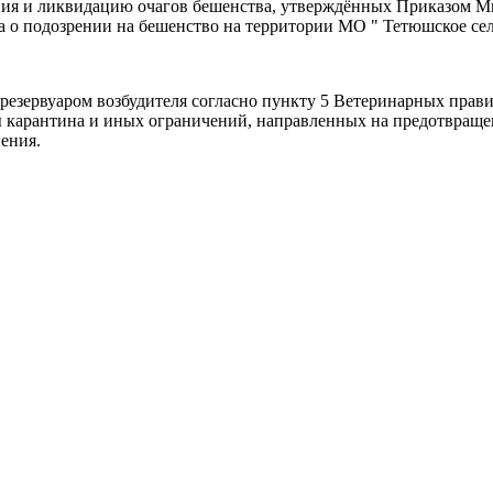
ия и ликвидацию очагов бешенства, утверждённых Приказом Ми
 о подозрении на бешенство на территории МО " Тетюшское сел
езервуаром возбудителя согласно пункту 5 Ветеринарных прави
 карантина и иных ограничений, направленных на предотвращен
нения.