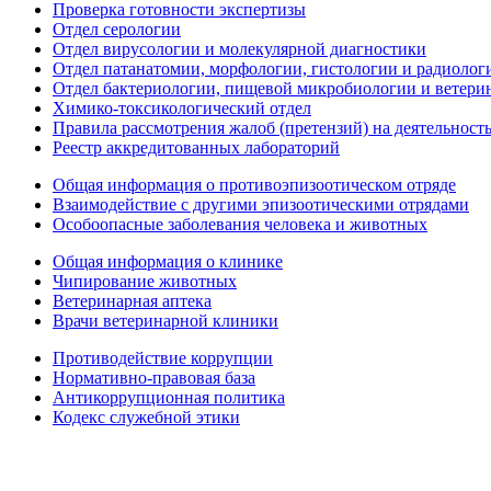
Проверка готовности экспертизы
Отдел серологии
Отдел вирусологии и молекулярной диагностики
Отдел патанатомии, морфологии, гистологии и радиолог
Отдел бактериологии, пищевой микробиологии и ветери
Химико-токсикологический отдел
Правила рассмотрения жалоб (претензий) на деятельност
Реестр аккредитованных лабораторий
Общая информация о противоэпизоотическом отряде
Взаимодействие с другими эпизоотическими отрядами
Особоопасные заболевания человека и животных
Общая информация о клинике
Чипирование животных
Ветеринарная аптека
Врачи ветеринарной клиники
Противодействие коррупции
Нормативно-правовая база
Антикоррупционная политика
Кодекс служебной этики