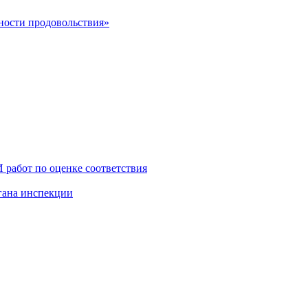
сности продовольствия»
работ по оценке соответствия
гана инспекции